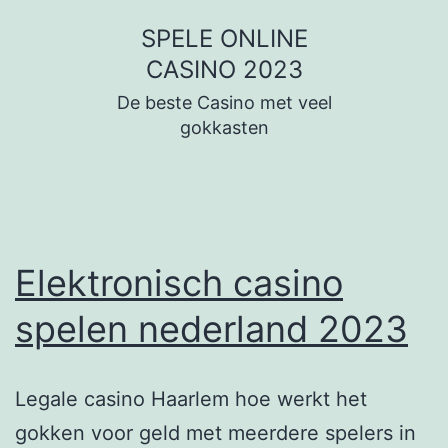
Skip
SPELE ONLINE
to
CASINO 2023
content
De beste Casino met veel
gokkasten
Elektronisch casino
spelen nederland 2023
Legale casino Haarlem hoe werkt het
gokken voor geld met meerdere spelers in